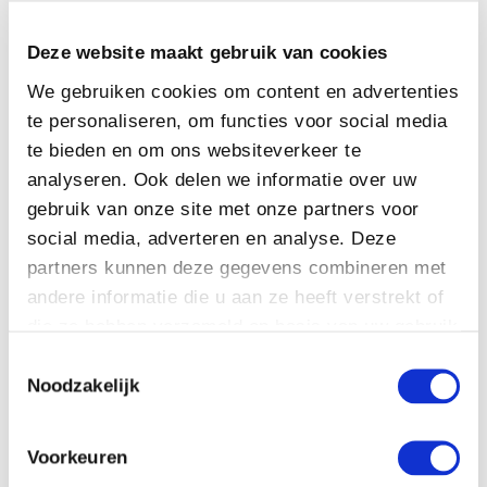
Deze website maakt gebruik van cookies
We gebruiken cookies om content en advertenties
te personaliseren, om functies voor social media
te bieden en om ons websiteverkeer te
analyseren. Ook delen we informatie over uw
gebruik van onze site met onze partners voor
social media, adverteren en analyse. Deze
Ik vind het fijn er te zijn voor mijn mede-mens en hen te
partners kunnen deze gegevens combineren met
begeleiden bij het allerlaatste wat zij kunnen doen voor
andere informatie die u aan ze heeft verstrekt of
hun dierbare.
LEES MEER
die ze hebben verzameld op basis van uw gebruik
van hun services. U gaat akkoord met onze
Toestemmingsselectie
cookies als u onze website blijft gebruiken.
Noodzakelijk
Dag en nacht bereikbaar
06-13896144
Voorkeuren
Ongeacht waar u verzekerd bent