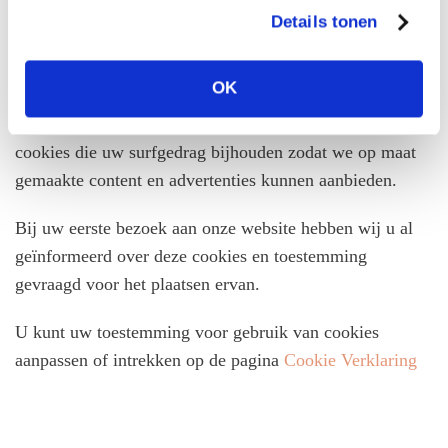
technische functionaliteit. Deze zorgen ervoor dat de
Details tonen
website naar behoren werkt en dat bijvoorbeeld uw
voorkeursinstellingen onthouden worden. Deze cookies
OK
worden ook gebruikt om de website goed te laten werken
en deze te kunnen optimaliseren. Daarnaast plaatsen we
cookies die uw surfgedrag bijhouden zodat we op maat
gemaakte content en advertenties kunnen aanbieden.
Bij uw eerste bezoek aan onze website hebben wij u al
geïnformeerd over deze cookies en toestemming
gevraagd voor het plaatsen ervan.
U kunt uw toestemming voor gebruik van cookies
aanpassen of intrekken op de pagina
Cookie Verklaring