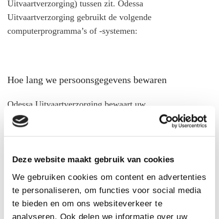
Uitvaartverzorging) tussen zit. Odessa
Uitvaartverzorging gebruikt de volgende
computerprogramma’s of -systemen:
Hoe lang we persoonsgegevens bewaren
Odessa Uitvaartverzorging bewaart uw
persoonsgegevens niet langer dan strikt nodig is om de
doelen te realiseren waarvoor uw gegevens worden
verzameld. Wij hanteren de volgende bewaartermijnen
voor de volgende (categorieën) van persoonsgegevens.
Deze website maakt gebruik van cookies
We gebruiken cookies om content en advertenties
te personaliseren, om functies voor social media
te bieden en om ons websiteverkeer te
Delen van persoonsgegevens met derden
analyseren. Ook delen we informatie over uw