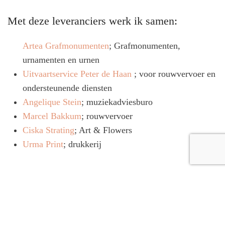
Met deze leveranciers werk ik samen:
Artea Grafmonumenten
; Grafmonumenten,
urnamenten en urnen
Uitvaartservice Peter de Haan
; voor rouwvervoer en
ondersteunende diensten
Angelique Stein
; muziekadviesburo
Marcel Bakkum
; rouwvervoer
Ciska Strating
; Art & Flowers
Urma Print
; drukkerij
Debby van der Velden - Odessa Uitvaartverzorging
Korte Molenweg 7 - 1842 EE Oterleek
KvK: 69242348 - Reknr: NL29 ABNA 0818 8843 20