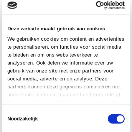
bereikbaar op 06 – 138 96 144
Het kan zijn dat ik niet bereikbaar ben op het moment
dat u belt, maar als u een boodschap inspreekt bel ik u
binnen het uur terug.
Deze website maakt gebruik van cookies
We gebruiken cookies om content en advertenties
Vul hieronder uw naam, emailadres en uw bericht in en
te personaliseren, om functies voor social media
ik neem zo spoedig mogelijk contact met u op.
te bieden en om ons websiteverkeer te
analyseren. Ook delen we informatie over uw
Uw naam
gebruik van onze site met onze partners voor
social media, adverteren en analyse. Deze
partners kunnen deze gegevens combineren met
Uw e-mailadres
andere informatie die u aan ze heeft verstrekt of
die ze hebben verzameld op basis van uw gebruik
Uw (mobiel) telefoonnummer
van hun services. U gaat akkoord met onze
Toestemmingsselectie
cookies als u onze website blijft gebruiken.
Noodzakelijk